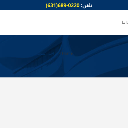
تلفن:
0220-689(631)
ا ما
Home
>
جراحی عمومی